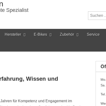
n
te Spezialist
Suchen
nach:
Hersteller
E-Bikes
Zubehör
Service
Öf
rfahrung, Wissen und
Mo.
Sa.
Tel
60 Jahren für Kompetenz und Engagement im
Wes